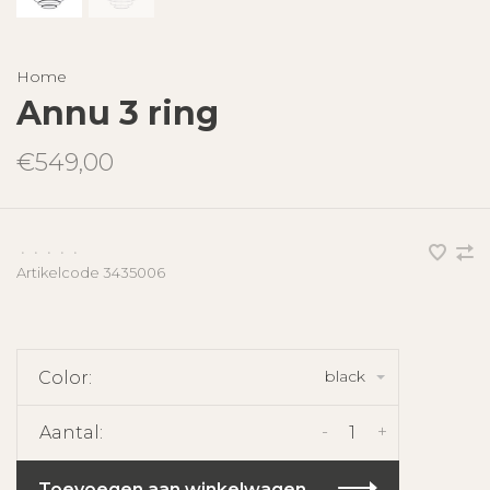
Home
Annu 3 ring
€549,00
•
•
•
•
•
Artikelcode
3435006
black
Color:
-
+
Aantal:
Toevoegen aan winkelwagen