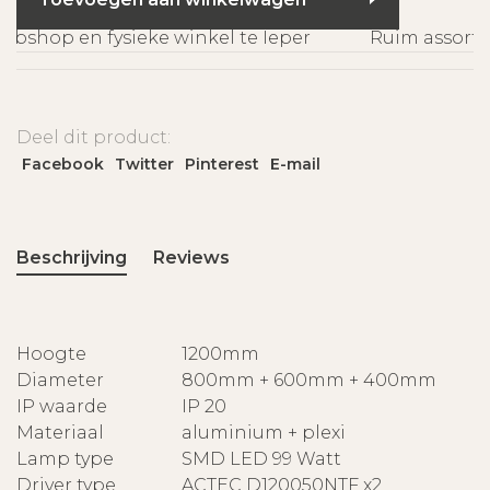
bshop en fysieke winkel te Ieper
Ruim assortim
Deel dit product:
Facebook
Twitter
Pinterest
E-mail
Beschrijving
Reviews
Hoogte
1200mm
Diameter
800mm + 600mm + 400mm
IP waarde
IP 20
Materiaal
aluminium + plexi
Lamp type
SMD LED 99 Watt
Driver type
ACTEC D120050NTF x2