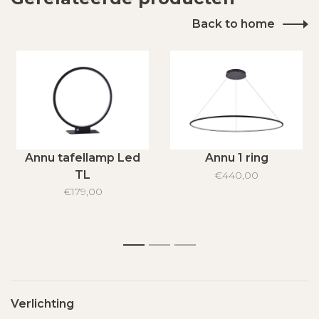
Back to home
Annu tafellamp Led
Annu 1 ring
TL
€440,00
€179,00
1
2
3
Verlichting