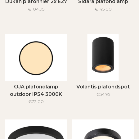
Dukan plafonnier 2x E27
Sidara plafondlamp
€104,95
€145,00
OJA plafondlamp
Volantis plafondspot
outdoor IP54 3000K
€54,95
€73,00