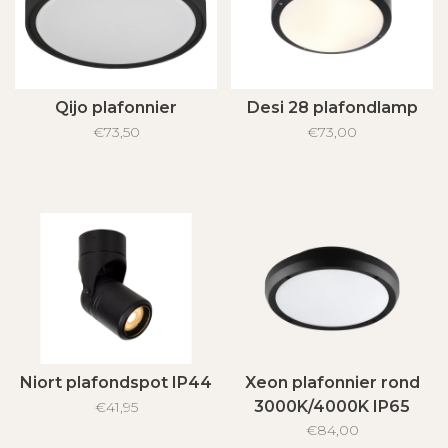
Qijo plafonnier
Desi 28 plafondlamp
€73,50
€73,00
Niort plafondspot IP44
Xeon plafonnier rond
3000K/4000K IP65
€41,95
€84,00