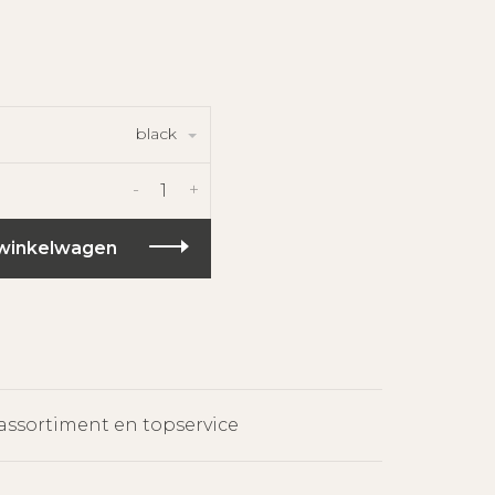
black
-
+
winkelwagen
assortiment en topservice