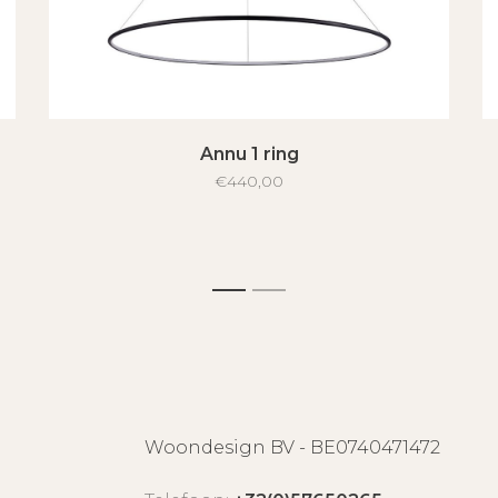
Annu 1 ring
€440,00
1
2
Woondesign BV - BE0740471472