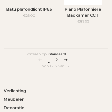
Batu plafondlicht IP65
Plano Plafonnière
Badkamer CCT
€25,00
2700K/4000K - IP44
€89,95
Sorteren op:
1
2
Toon 1 - 12 van 15
Verlichting
Meubelen
Decoratie