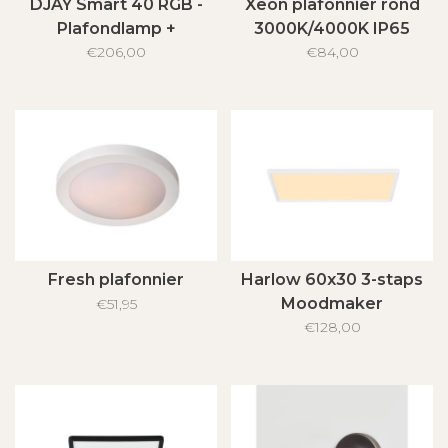
DJAY Smart 40 RGB -
Xeon plafonnier rond
Plafondlamp +
3000K/4000K IP65
luidspreker
€206,00
€84,00
Fresh plafonnier
Harlow 60x30 3-staps
Moodmaker
€51,95
€128,00