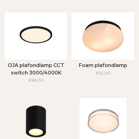
OJA plafondlamp CCT
Foam plafondlamp
switch 3000/4000K
€52,00
€66,00
IP54