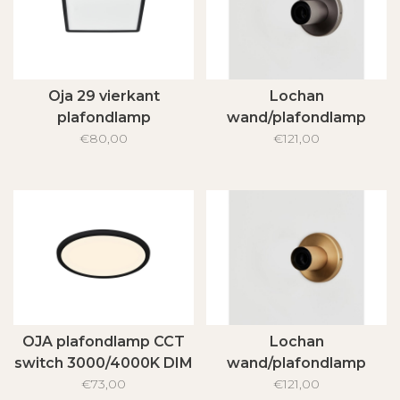
Oja 29 vierkant
Lochan
plafondlamp
wand/plafondlamp
€80,00
€121,00
OJA plafondlamp CCT
Lochan
switch 3000/4000K DIM
wand/plafondlamp
€73,00
IP54
€121,00