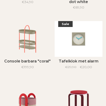
dot white
€34,90
€69,90
Sale
Console barbara "coral"
Tafelklok met alarm
€199,90
€29,90
€20,00