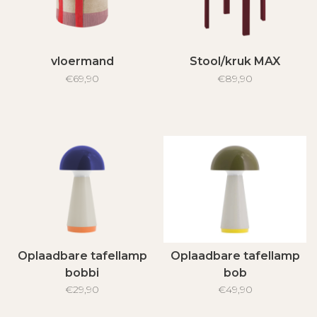
vloermand
Stool/kruk MAX
€69,90
€89,90
Oplaadbare tafellamp
Oplaadbare tafellamp
bobbi
bob
€29,90
€49,90