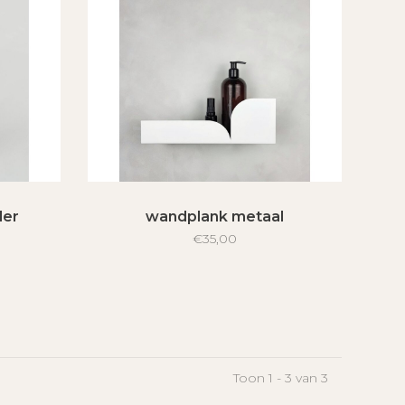
der
wandplank metaal
€35,00
Toon 1 - 3 van 3