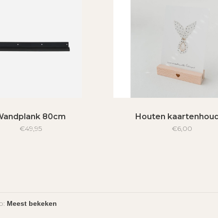
Wandplank 80cm
Houten kaartenhou
€49,95
€6,00
p: