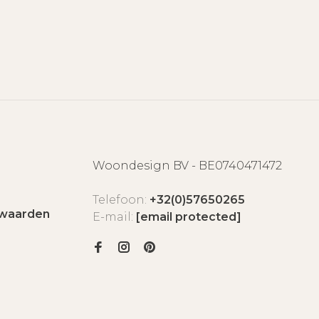
Woondesign BV - BE0740471472
Telefoon:
+32(0)57650265
waarden
E-mail:
[email protected]