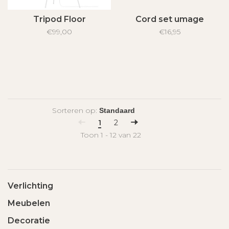
Tripod Floor
Cord set umage
€99,00
€16,95
Sorteren op:
1
2
Toon 1 - 12 van 22
Verlichting
Meubelen
Decoratie