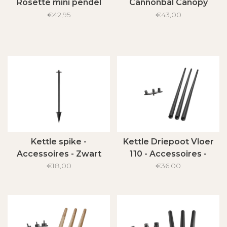
Rosette mini pendel
Cannonbal Canopy
€42,95
€43,00
Kettle spike -
Kettle Driepoot Vloer
Accessoires - Zwart
110 - Accessoires -
€18,00
Zwart
€36,00