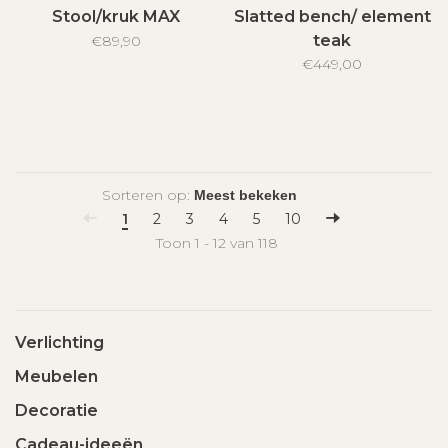
Stool/kruk MAX
Slatted bench/ element
teak
€89,90
€449,00
Sorteren op:
1
2
3
4
5
10
Toon 1 - 12 van 118
Verlichting
Meubelen
Decoratie
Cadeau-ideeën