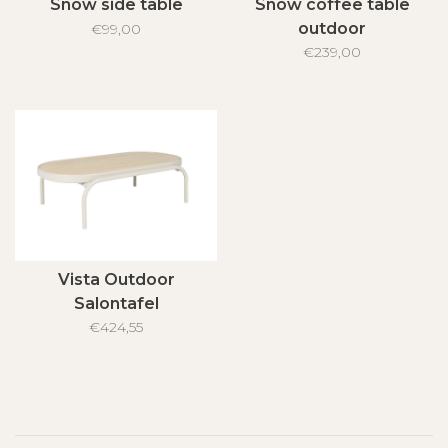
Snow side table
Snow coffee table
outdoor
€99,00
€239,00
Vista Outdoor
Salontafel
€424,55