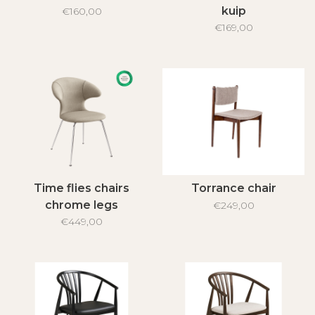
kuip
€160,00
€169,00
Time flies chairs
Torrance chair
chrome legs
€249,00
€449,00