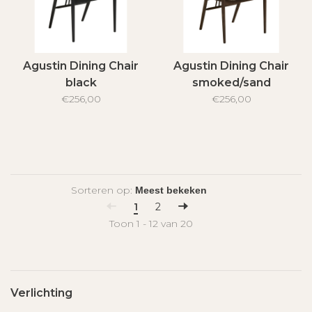
Agustin Dining Chair
Agustin Dining Chair
black
smoked/sand
€256,00
€256,00
Sorteren op:
1
2
Toon 1 - 12 van 20
Verlichting