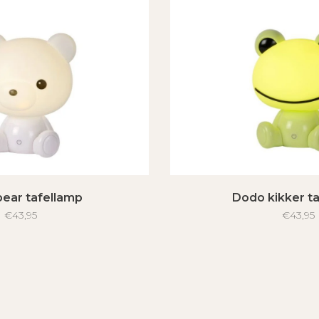
ear tafellamp
Dodo kikker t
€43,95
€43,95