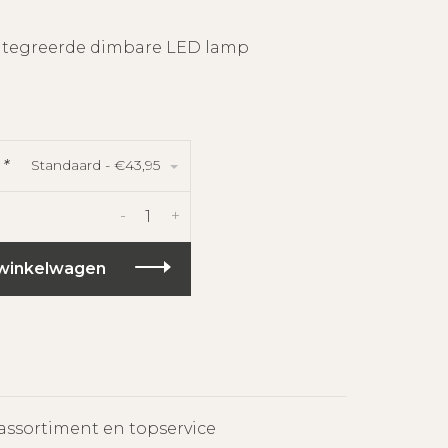
ntegreerde dimbare LED lamp
Standaard - €43,95
:
*
-
+
winkelwagen
assortiment en topservice