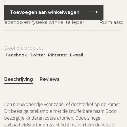
Toevoegen aan winkelwagen
ebshop en fysieke winkel te Ieper
Ruim assorti
Deel dit product:
Facebook
Twitter
Pinterest
E-mail
Beschrijving
Reviews
Een nieuw vriendje voor zoon- of dochterlief op de kamer.
Dit beestige tafellampje met de knuffelbare naam Dodo
bezorgt je kinderen zoete dromen. Dodo's hoge
aaibaarheidsfactor en zacht licht maken hem de ideale