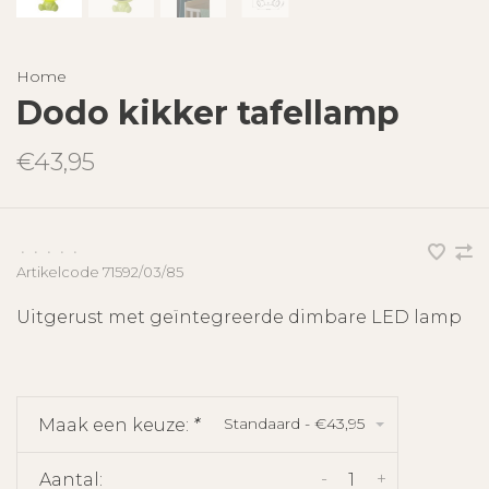
Home
Dodo kikker tafellamp
€43,95
•
•
•
•
•
Artikelcode
71592/03/85
Uitgerust met geïntegreerde dimbare LED lamp
Standaard - €43,95
Maak een keuze:
*
-
+
Aantal: