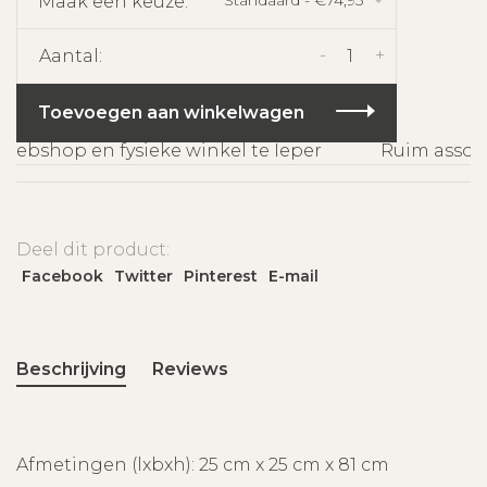
Maak een keuze:
*
-
+
Aantal:
Toevoegen aan winkelwagen
ebshop en fysieke winkel te Ieper
Ruim assorti
Deel dit product:
Facebook
Twitter
Pinterest
E-mail
Beschrijving
Reviews
Afmetingen (lxbxh): 25 cm x 25 cm x 81 cm