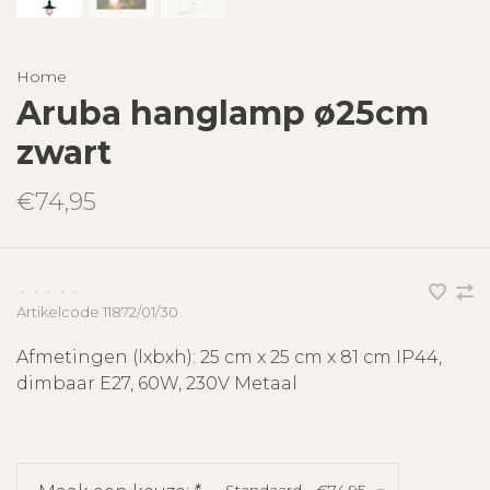
Home
Aruba hanglamp ø25cm
zwart
€74,95
•
•
•
•
•
Artikelcode
11872/01/30
Afmetingen (lxbxh): 25 cm x 25 cm x 81 cm IP44,
dimbaar E27, 60W, 230V Metaal
Standaard - €74,95