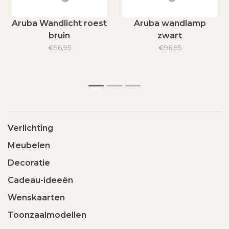
Aruba Wandlicht roest
Aruba wandlamp
bruin
zwart
€96,95
€96,95
1
2
3
Verlichting
Meubelen
Decoratie
Cadeau-ideeën
Wenskaarten
Toonzaalmodellen