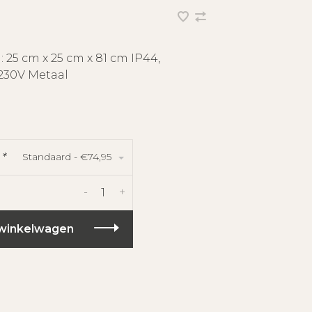
 25 cm x 25 cm x 81 cm IP44,
 230V Metaal
Standaard - €74,95
:
*
-
+
winkelwagen