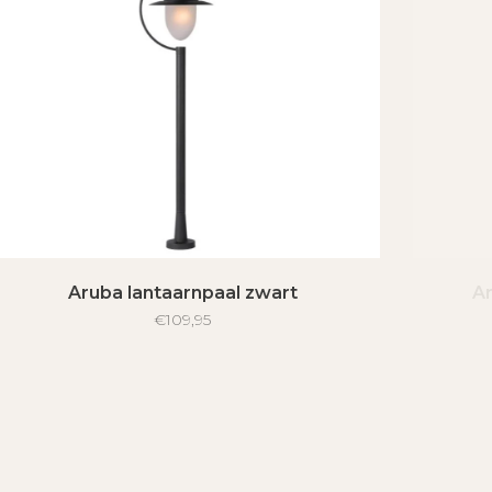
Aruba lantaarnpaal zwart
Ar
€109,95