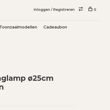
Inloggen / Registreren
0
Toonzaalmodellen
Cadeaubon
nglamp ø25cm
in