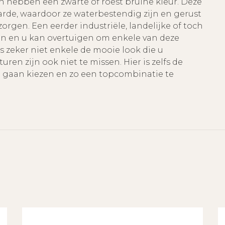
en hebben een zwarte of roest bruine kleur. Deze
aarde, waardoor ze waterbestendig zijn en gerust
gen. Een eerder industriële, landelijke of toch
en en u kan overtuigen om enkele van deze
is zeker niet enkele de mooie look die u
uren zijn ook niet te missen. Hier is zelfs de
e gaan kiezen en zo een topcombinatie te