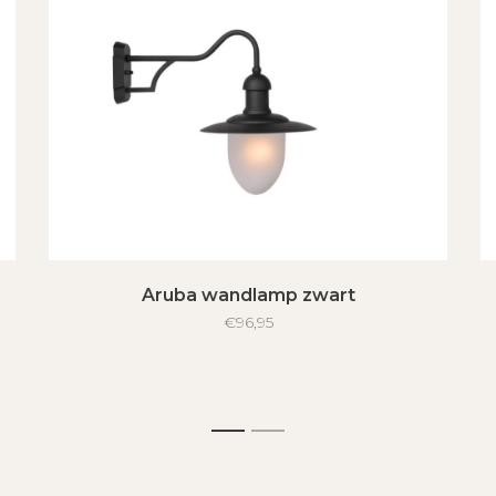
Aruba wandlamp zwart
€96,95
1
2