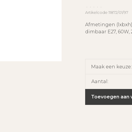
•
•
•
•
•
Artikelcode
11872/01/97
Afmetingen (lxbxh):
dimbaar E27, 60W,
Maak een keuze
Aantal:
Toevoegen aan 