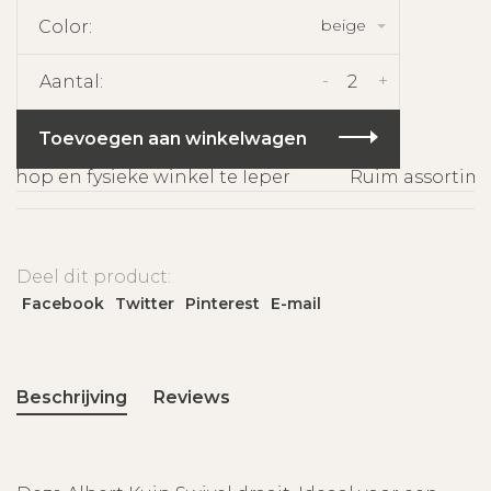
beige
Color:
-
+
Aantal:
Toevoegen aan winkelwagen
op en fysieke winkel te Ieper
Ruim assortimen
Deel dit product:
Facebook
Twitter
Pinterest
E-mail
Beschrijving
Reviews