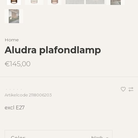
Home
Aludra plafondlamp
€145,00
•
•
•
•
•
Artikelcode
2118006203
excl E27
black