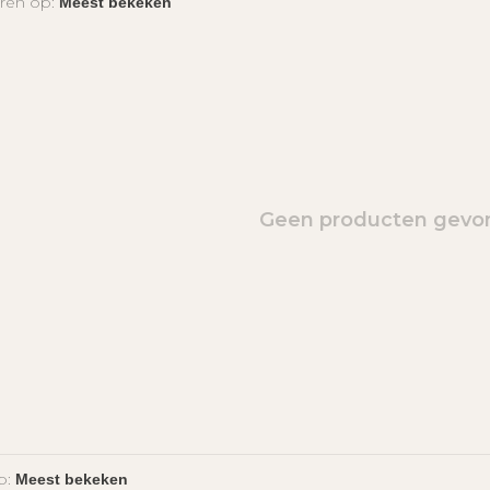
ren op:
Geen producten gevon
p: