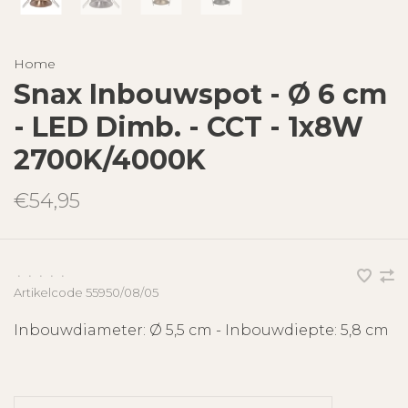
Home
Snax Inbouwspot - Ø 6 cm
- LED Dimb. - CCT - 1x8W
2700K/4000K
€54,95
•
•
•
•
•
Artikelcode
55950/08/05
Inbouwdiameter: Ø 5,5 cm - Inbouwdiepte: 5,8 cm