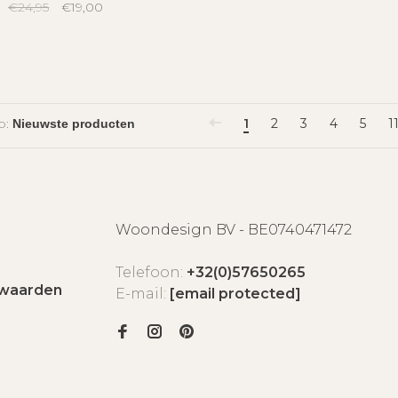
€24,95
€19,00
p:
1
2
3
4
5
1
Woondesign BV - BE0740471472
Telefoon:
+32(0)57650265
waarden
E-mail:
[email protected]