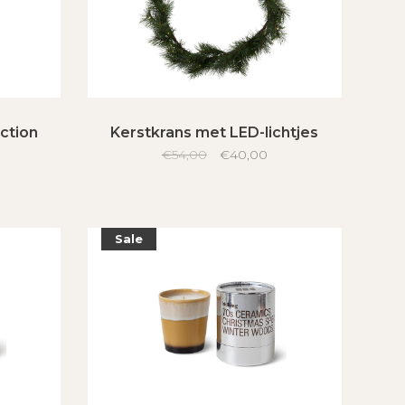
ection
Kerstkrans met LED-lichtjes
€54,00
€40,00
Sale