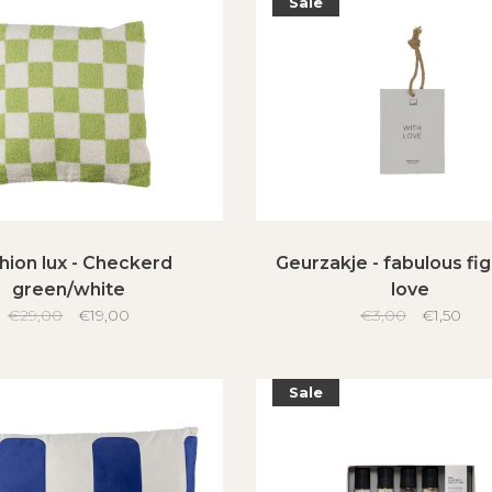
Sale
hion lux - Checkerd
Geurzakje - fabulous fig
green/white
love
€29,00
€19,00
€3,00
€1,50
Sale