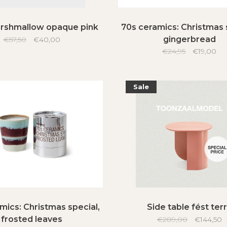
rshmallow opaque pink
70s ceramics: Christmas 
gingerbread
€57,50
€40,00
€24,95
€19,00
Sale
mics: Christmas special,
Side table fést ter
frosted leaves
€289,00
€144,50