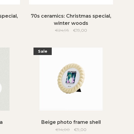
special,
70s ceramics: Christmas special,
winter woods
€24,95
€19,00
Sale
ra
Beige photo frame shell
€14,00
€9,00