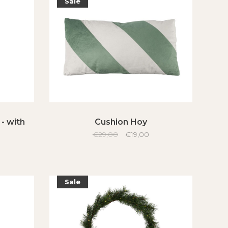
Sale
 - with
Cushion Hoy
€29,00
€19,00
Sale