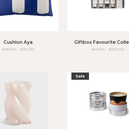
Cushion Aya
Giftbox Favourite Coll
€29,00
€19,00
€42,95
€30,00
Sale