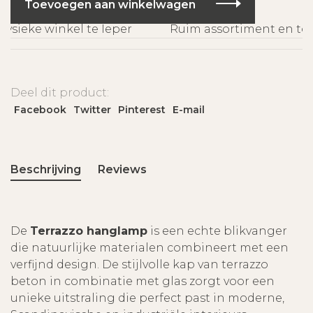
Toevoegen aan winkelwagen
sieke winkel te Ieper
Ruim assortiment en tops
P
Deel dit product:
Facebook
Twitter
Pinterest
E-mail
Beschrijving
Reviews
De
Terrazzo hanglamp
is een echte blikvanger
die natuurlijke materialen combineert met een
verfijnd design. De stijlvolle kap van terrazzo
beton in combinatie met glas zorgt voor een
unieke uitstraling die perfect past in moderne,