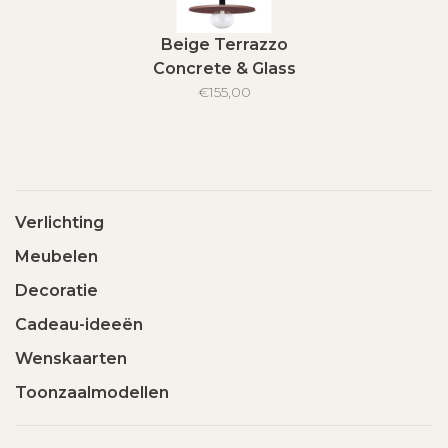
Beige Terrazzo
Concrete & Glass
hanglamp
€155,00
Verlichting
Meubelen
Decoratie
Cadeau-ideeën
Wenskaarten
Toonzaalmodellen