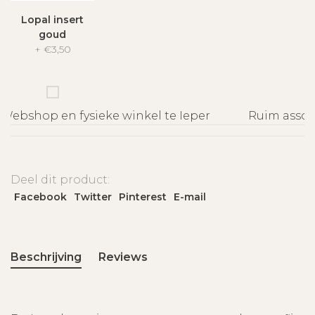
Lopal insert
goud
+
€3,50
ebshop en fysieke winkel te Ieper
Ruim assort
Deel dit product:
Facebook
Twitter
Pinterest
E-mail
Beschrijving
Reviews