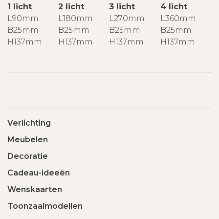
1 licht
2 licht
3 licht
4 licht
L90mm
L180mm
L270mm
L360mm
B25mm
B25mm
B25mm
B25mm
H137mm
H137mm
H137mm
H137mm
Verlichting
Meubelen
Decoratie
Cadeau-ideeën
Wenskaarten
Toonzaalmodellen