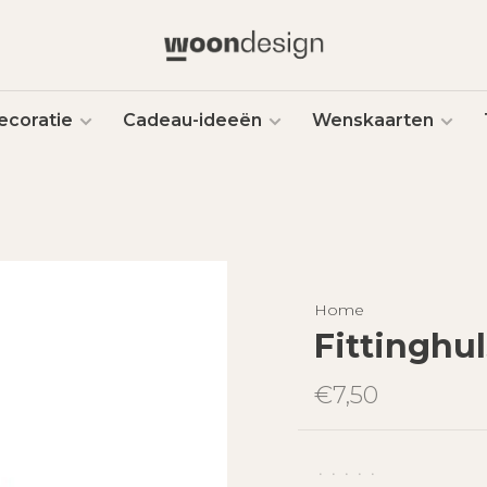
ecoratie
Cadeau-ideeën
Wenskaarten
Home
Fittinghu
€7,50
•
•
•
•
•