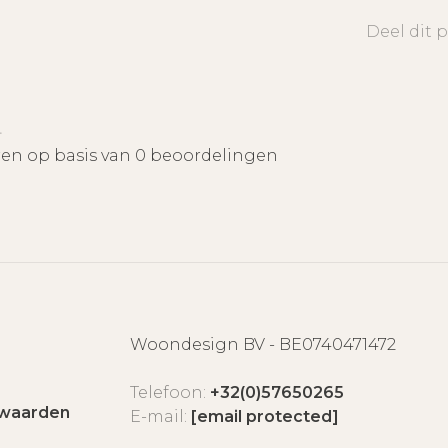
Deel dit 
•
ren op basis van 0 beoordelingen
Woondesign BV - BE0740471472
Telefoon:
+32(0)57650265
waarden
E-mail:
[email protected]