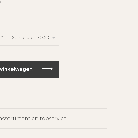
36
Standaard - €7,50
:
*
-
+
winkelwagen
assortiment en topservice