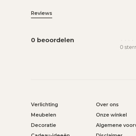
Reviews
0 beoordelen
•
•
•
•
0 ster
Verlichting
Over ons
Meubelen
Onze winkel
Decoratie
Algemene voor
Cadeau-ideeën
Disclaimer