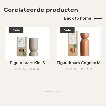
Gerelateerde producten
Back to home
Sale
Sale
Figuurkaars Klei S
Figuurkaars Cognac M
€25,00
€15,00
€29,00
€19,00
1
2