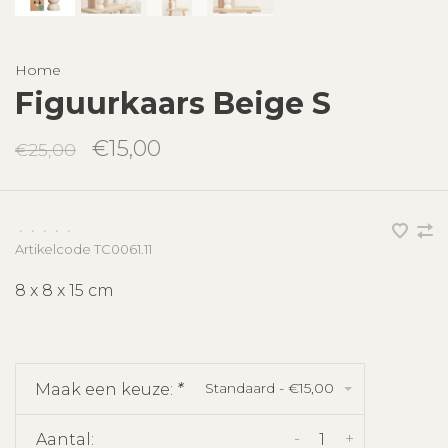
Home
Figuurkaars Beige S
€15,00
€25,00
•
•
•
•
•
Artikelcode
TC0061.11
8 x 8 x 15 cm
Standaard - €15,00
Maak een keuze:
*
-
+
Aantal: