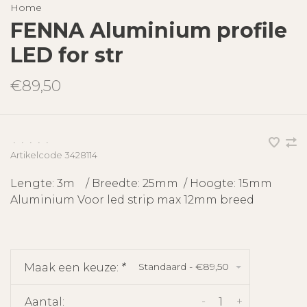
Home
FENNA Aluminium profile
LED for str
€89,50
•
•
•
•
•
Artikelcode
3428114
Lengte: 3m / Breedte: 25mm / Hoogte: 15mm
Aluminium Voor led strip max 12mm breed
Standaard - €89,50
Maak een keuze:
*
-
+
Aantal: