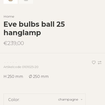
Home
Eve bulbs ball 25
hanglamp
€239,00
•
•
•
•
•
Artikelcode
0101025-20
H 250 mm Ø 250 mm
champagne
Color: