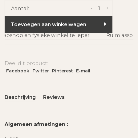
-
+
Aantal:
Toevoegen aan winkelwagen
bshop en fysieke winkel te Ieper
Ruim assorti
Deel dit product:
Facebook
Twitter
Pinterest
E-mail
Beschrijving
Reviews
Algemeen afmetingen :