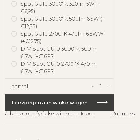
Spot GU10 3000°K 320lm 5W (+
€6,95)
Spot GU10 3000°K 500lm 6.5W (+
€12,75)
Spot GU10 2700°K 470lm 6.5WW
(+€12,75)
DIM Spot GU10 3000°K 500lm
6.5W (+€16,95)
DIM Spot GU10 2700°K 470lm
6.5W (+€16,95)
-
+
Aantal:
Toevoegen aan winkelwagen
Webshop en fysieke winkel te Ieper
Ruim assort