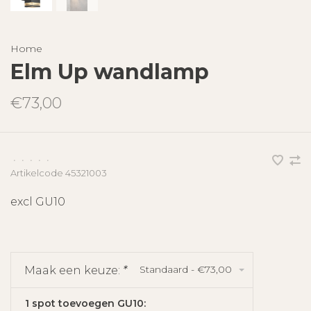
Home
Elm Up wandlamp
€73,00
•
•
•
•
•
Artikelcode
45321003
excl GU10
Standaard - €73,00
Maak een keuze:
*
1 spot toevoegen GU10: