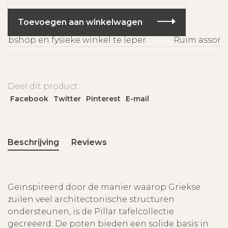
Toevoegen aan winkelwagen
shop en fysieke winkel te Ieper
Ruim assortim
Deel dit product:
Facebook
Twitter
Pinterest
E-mail
Beschrijving
Reviews
Geïnspireerd door de manier waarop Griekse
zuilen veel architectonische structuren
ondersteunen, is de Pillar tafelcollectie
gecreëerd. De poten bieden een solide basis in