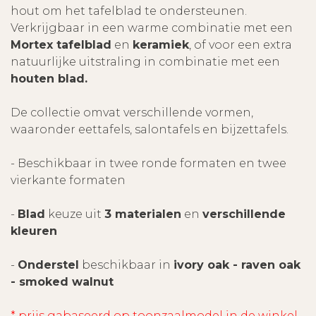
hout om het tafelblad te ondersteunen.
Verkrijgbaar in een warme combinatie met een
Mortex tafelblad
en
keramiek
, of voor een extra
natuurlijke uitstraling in combinatie met een
houten blad.
De collectie omvat verschillende vormen,
waaronder eettafels, salontafels en bijzettafels.
- Beschikbaar in twee ronde formaten en twee
vierkante formaten
-
Blad
keuze uit
3 materialen
en
verschillende
kleuren
-
Onderstel
beschikbaar in
ivory oak - raven oak
- smoked walnut
* prijs gabaseerd op toonzaalmodel in de winkel