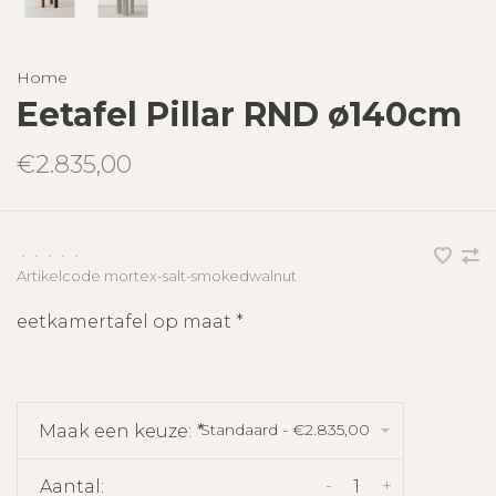
Home
Eetafel Pillar RND ø140cm
€2.835,00
•
•
•
•
•
Artikelcode
mortex-salt-smokedwalnut
eetkamertafel op maat *
Standaard - €2.835,00
Maak een keuze:
*
-
+
Aantal: