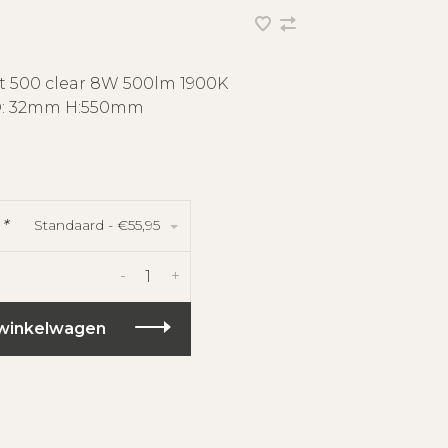
at 500 clear 8W 500lm 1900K
D: 32mm H:550mm
Standaard - €55,95
:
*
-
+
winkelwagen