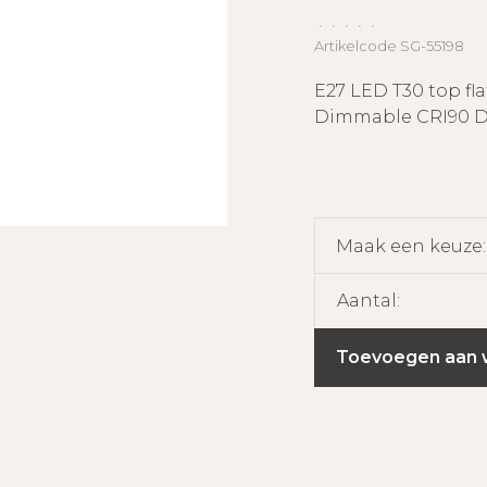
•
•
•
•
•
Artikelcode
SG-55198
E27 LED T30 top fl
Dimmable CRI90 
Maak een keuze
Aantal:
Toevoegen aan 