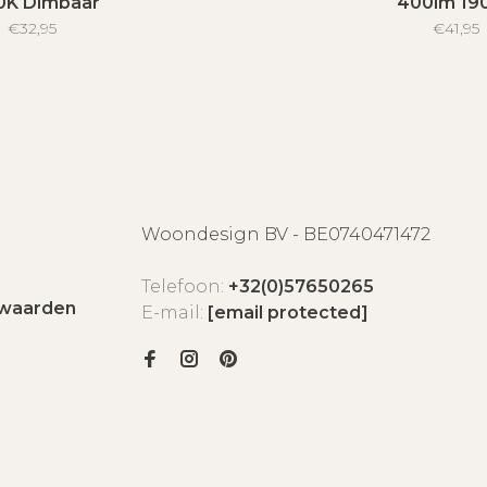
0K Dimbaar
400lm 19
€32,95
€41,95
Woondesign BV - BE0740471472
Telefoon:
+32(0)57650265
waarden
E-mail:
[email protected]