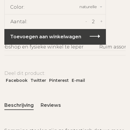
naturelle
Color:
-
+
Aantal:
Toevoegen aan winkelwagen
bshop en fysieke winkel te Ieper
Ruim assortim
Deel dit product:
Facebook
Twitter
Pinterest
E-mail
Beschrijving
Reviews