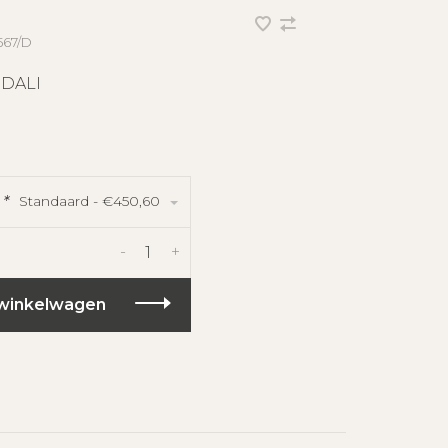
567/D
 DALI
Standaard - €450,60
:
*
-
+
winkelwagen