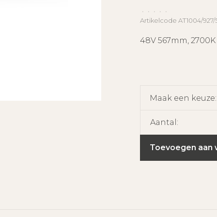
•
•
•
•
•
Artikelcode
AT1004/927/
48V 567mm, 2700K
Maak een keuze
Aantal:
Toevoegen aan 