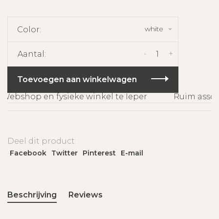
white
Color:
-
+
Aantal:
Toevoegen aan winkelwagen
ebshop en fysieke winkel te Ieper
Ruim assort
Deel dit product:
Facebook
Twitter
Pinterest
E-mail
Beschrijving
Reviews