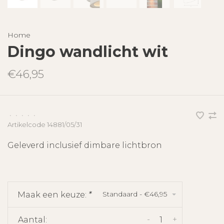
Home
Dingo wandlicht wit
€46,95
•
•
•
•
•
Artikelcode
14881/05/31
Geleverd inclusief dimbare lichtbron
Standaard - €46,95
Maak een keuze:
*
-
+
Aantal: