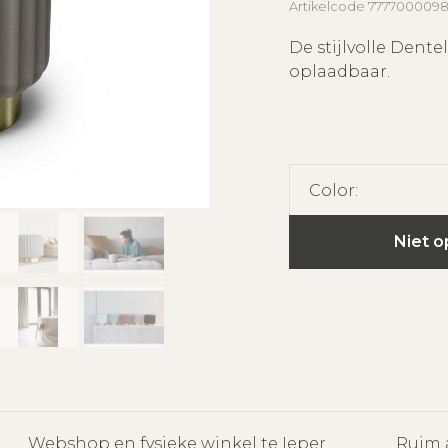
Artikelcode
777700009
De stijlvolle Dente
oplaadbaar.
Color:
Niet o
Webshop en fysieke winkel te Ieper
Ruim 