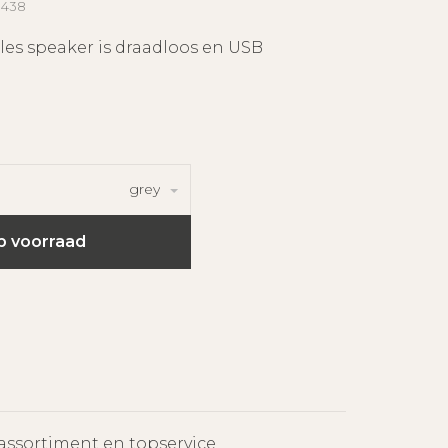
8438
lles speaker is draadloos en USB
grey
p voorraad
assortiment en topservice