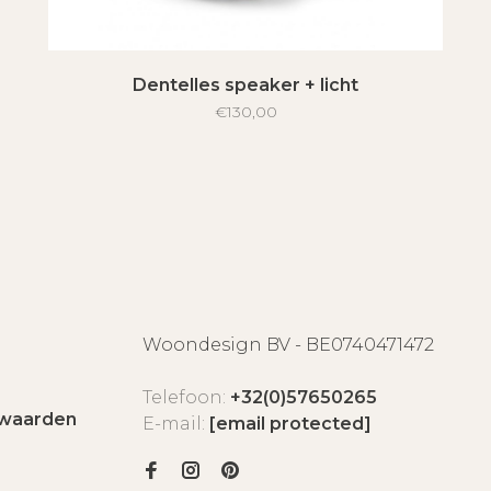
Dentelles speaker + licht
€130,00
Woondesign BV - BE0740471472
Telefoon:
+32(0)57650265
waarden
E-mail:
[email protected]