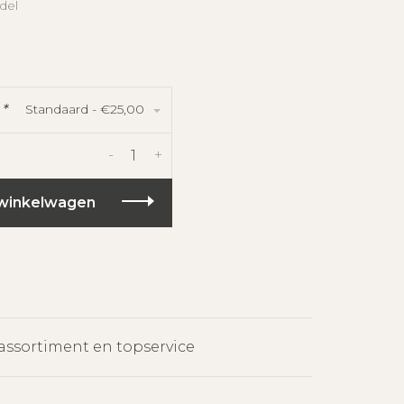
del
Standaard - €25,00
:
*
-
+
winkelwagen
assortiment en topservice