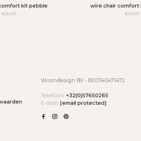
comfort kit pebble
wire chair comfort 
€34,95
€34,95
Woondesign BV - BE0740471472
Telefoon:
+32(0)57650265
waarden
E-mail:
[email protected]