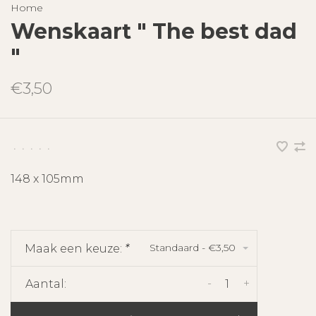
Home
Wenskaart " The best dad
"
€3,50
•
•
•
•
•
148 x 105mm
Standaard - €3,50
Maak een keuze:
*
-
+
Aantal: