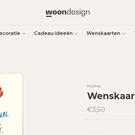
ecoratie
Cadeau-ideeën
Wenskaarten
Home
Wenskaart 
€3,50
•
•
•
•
•