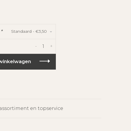
Standaard - €3,50
:
*
-
+
winkelwagen
assortiment en topservice