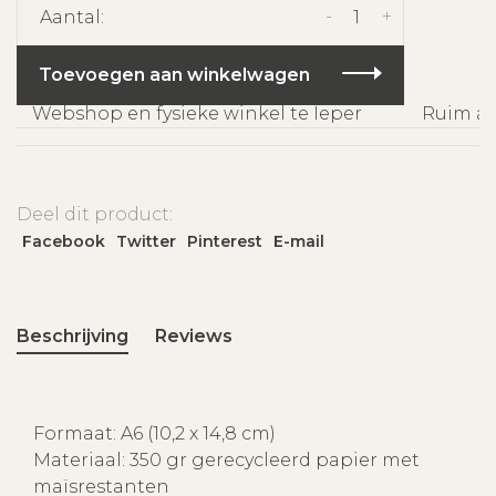
-
+
Aantal:
Toevoegen aan winkelwagen
Webshop en fysieke winkel te Ieper
Ruim ass
Deel dit product:
Facebook
Twitter
Pinterest
E-mail
Beschrijving
Reviews
Formaat: A6 (10,2 x 14,8 cm)
Materiaal: 350 gr gerecycleerd papier met
maïsrestanten