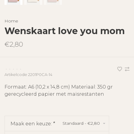
Home
Wenskaart love you mom
€2,80
•
•
•
•
•
Artikelcode
2201P0CA-14
Formaat: A6 (10,2 x 14,8 cm) Materiaal: 350 gr
gerecycleerd papier met maïsrestanten
Standaard - €2,80
Maak een keuze:
*