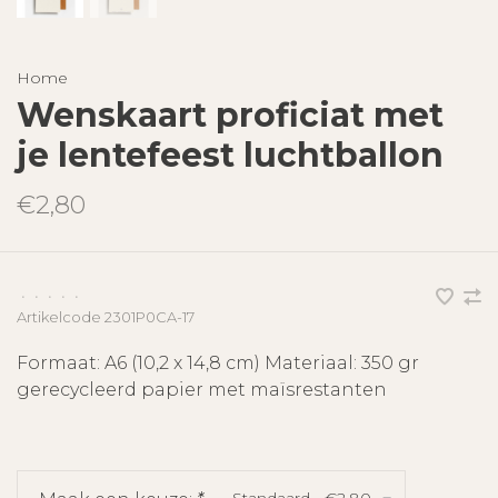
Home
Wenskaart proficiat met
je lentefeest luchtballon
€2,80
•
•
•
•
•
Artikelcode
2301P0CA-17
Formaat: A6 (10,2 x 14,8 cm) Materiaal: 350 gr
gerecycleerd papier met maïsrestanten
Standaard - €2,80