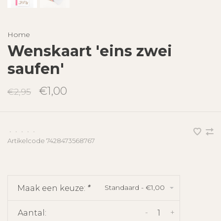
Home
Wenskaart 'eins zwei
saufen'
€1,00
€2,95
•
•
•
•
•
Artikelcode
7428473568767
Standaard - €1,00
Maak een keuze:
*
-
+
Aantal: