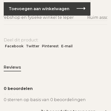
Toevoegen aan winkelwagen
ebshop en fysieke winkel te Ieper
Ruim assort
Deel dit product:
Facebook
Twitter
Pinterest
E-mail
Reviews
0 beoordelen
•
•
•
•
•
0 sterren op basis van 0 beoordelingen