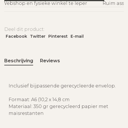
Webshop en fysieke winkel te Ieper
Ruim assort
Deel dit product:
Facebook
Twitter
Pinterest
E-mail
Beschrijving
Reviews
Inclusief bijpassende gerecycleerde envelop.
Formaat: A6 (10,2 x 14,8 cm
Materiaal: 350 gr gerecycleerd papier met
maïsrestanten