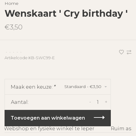
Home
Wenskaart ' Cry birthday '
€3,50
•
•
•
•
•
Artikelcode
KB-SWC99-E
Standaard - €3,50
Maak een keuze:
*
-
+
Aantal:
Toevoegen aan winkelwagen
Webshop en fysieke winkel te Ieper
Ruim assor