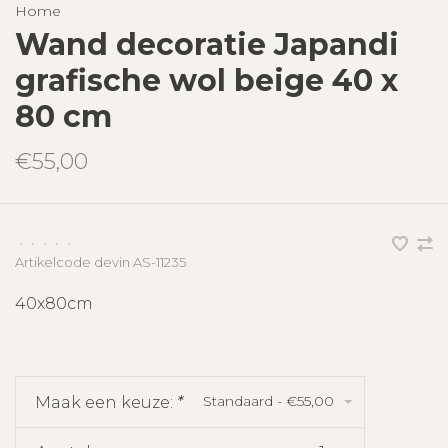
Home
Wand decoratie Japandi
grafische wol beige 40 x
80 cm
€55,00
•
•
•
•
•
Artikelcode
devin AS-11235
40x80cm
Standaard - €55,00
Maak een keuze:
*