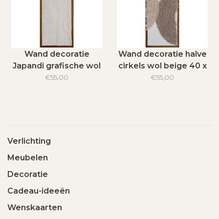
Wand decoratie
Wand decoratie halve
Japandi grafische wol
cirkels wol beige 40 x
natural 40 x 80 cm
€55,00
80 cm
€55,00
Verlichting
Meubelen
Decoratie
Cadeau-ideeën
Wenskaarten