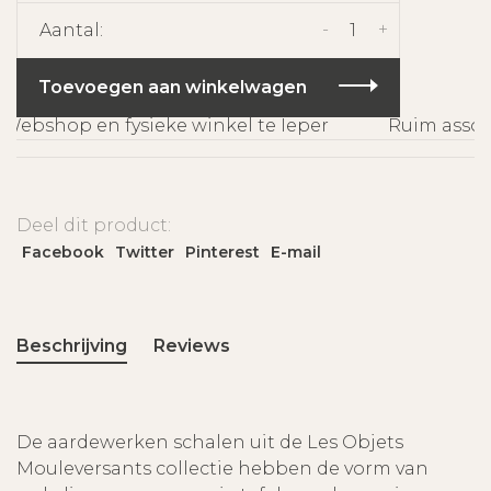
-
+
Aantal:
Toevoegen aan winkelwagen
Webshop en fysieke winkel te Ieper
Ruim assort
Deel dit product:
Facebook
Twitter
Pinterest
E-mail
Beschrijving
Reviews
De aardewerken schalen uit de Les Objets
Mouleversants collectie hebben de vorm van