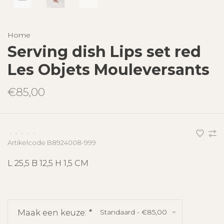
Home
Serving dish Lips set red
Les Objets Mouleversants
€85,00
•
•
•
•
•
Artikelcode
B8924008-999
L 25,5 B 12,5 H 1,5 CM
Standaard - €85,00
Maak een keuze:
*