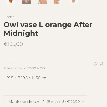
Home
Owl vase L orange After
Midnight
€135,00
•
•
•
•
•
Artikelcode
B7325003-350
L 19,5 × B 19,5 × H 30 cm
Standaard - €135,00
Maak een keuze:
*