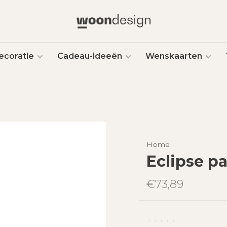
ecoratie
Cadeau-ideeën
Wenskaarten
Home
Eclipse pa
€73,89
•
•
•
•
•