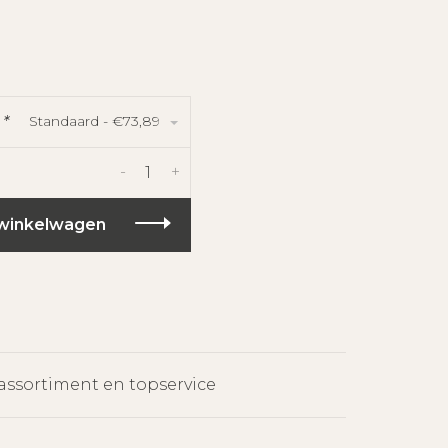
Standaard - €73,89
:
*
-
+
winkelwagen
assortiment en topservice