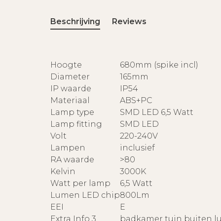
Beschrijving
Reviews
Hoogte
680mm (spike incl)
Diameter
165mm
IP waarde
IP54
Materiaal
ABS+PC
Lamp type
SMD LED 6,5 Watt
Lamp fitting
SMD LED
Volt
220-240V
Lampen
inclusief
RA waarde
>80
Kelvin
3000K
Watt per lamp
6,5 Watt
Lumen LED chip
800Lm
EEI
E
Extra Info 3
badkamer tuin buiten lu