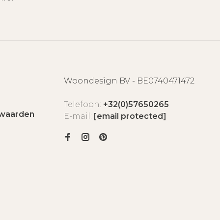
Woondesign BV - BE0740471472
Telefoon:
+32(0)57650265
waarden
E-mail:
[email protected]