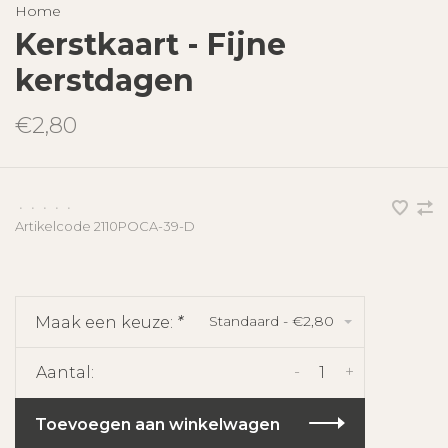
Home
Kerstkaart - Fijne
kerstdagen
€2,80
•
•
•
•
•
Artikelcode
2110POCA-39-D
Standaard - €2,80
Maak een keuze:
*
-
+
Aantal:
Toevoegen aan winkelwagen