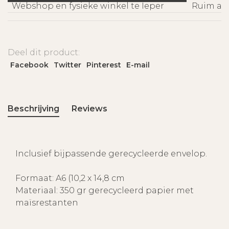
Webshop en fysieke winkel te Ieper
Ruim asso
Deel dit product:
Facebook
Twitter
Pinterest
E-mail
Beschrijving
Reviews
Inclusief bijpassende gerecycleerde envelop.
Formaat: A6 (10,2 x 14,8 cm
Materiaal: 350 gr gerecycleerd papier met
maïsrestanten