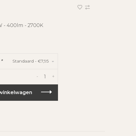
W - 400lm - 2700K
Standaard - €7,95
:
*
-
+
winkelwagen