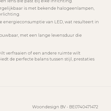
 lens die past bij elke inrichting.
ergelijkbaar is met bekende halogeenlampen,
rlichting.
ge energieconsumptie van LED, wat resulteert in
uwbaar, met een lange levensduur die
 wilt verfraaien of een andere ruimte wilt
edt de perfecte balans tussen stijl, prestaties
Woondesign BV - BE0740471472