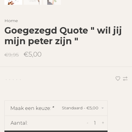
Home
Goegezegd Quote " wil jij
mijn peter zijn "
€5,00
€9,95
•
•
•
•
•
Standaard - €5,00
Maak een keuze:
*
-
+
Aantal: