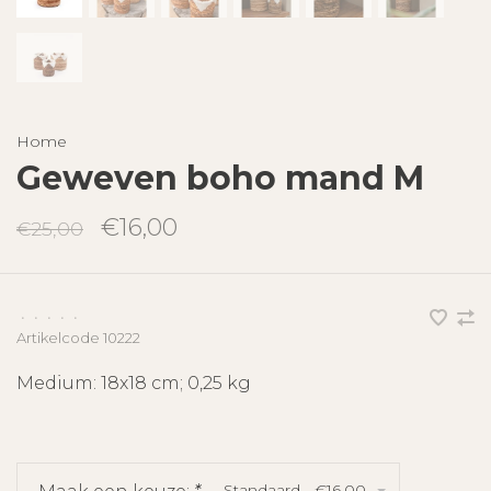
Home
Geweven boho mand M
€16,00
€25,00
•
•
•
•
•
Artikelcode
10222
Medium: 18x18 cm; 0,25 kg
Standaard - €16,00