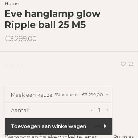
Home
Eve hanglamp glow
Ripple ball 25 M5
€3.299,00
•
•
•
•
•
Standaard - €3.299,00
Maak een keuze:
*
-
+
Aantal:
Toevoegen aan winkelwagen
Webshop en fysieke winkel te Ieper
Ruim asso